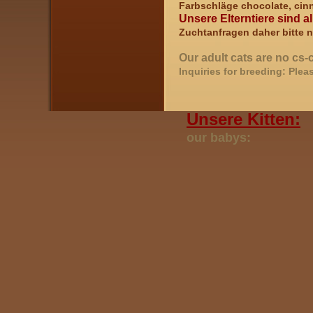
Farbschläge chocolate, ci
Unsere Elterntiere sind al
Zuchtanfragen daher bitte nu
Our adult cats are no cs-c
Inquiries for breeding:
Pleas
U
nsere Kitten:
our babys: