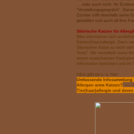
… oder auch nicht. Ihr Erstkon
"Vorstellungsgespräch". Danac
Züchter trifft ebenfalls seine
gestalten und auch all ihre Fr
S
ibirische Katzen für Allerg
Bitte informieren sich ausfüh
Katzen(haar)allergie. Dann we
Sibirischen Katze so nicht sti
Tests". Wir vermitteln keine K
einem erwachsenen Kastraten b
Information bemühen und im Vo
Infos gibt es u. a. hier:
Umfassende Infosammlung üb
Allergen arme Katzen?
<--- 
Tier(haar)allergie und der