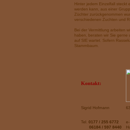
Hinter jedem Einzelfall steck
werden kann, aus einer Gru
Züchter zurückgenommen wurd
verschiedenen Zuchten und Re
Bei der Vermittlung arbeiten
haben, beraten wir Sie gerne
auf SIE wartet. Sofern Rassek
Stammbaum.
K
ontakt:
Sigrid Hofmann
6
Tel.
0177 / 255 6772
e-
06184 / 597 8440
H