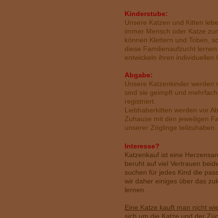
Kinderstube:
Unsere Katzen und Kitten leben
immer Mensch oder Katze zum
können Klettern und Toben, s
diese Familienaufzucht lernen 
entwickeln ihren individuellen
A
bgabe:
Unsere Katzenkinder werden m
sind sie geimpft und mehrfach
registriert.
Liebhaberkitten werden vor A
Zuhause mit den jeweiligen Fa
unserer Zöglinge teilzuhaben.
I
nteresse?
Katzenkauf ist eine Herzensa
beruht auf viel Vertrauen bei
suchen für jedes Kind die pa
wir daher einiges über das zu
lernen.
Eine Katze kauft man nicht wi
sich um die Katze und der Züc