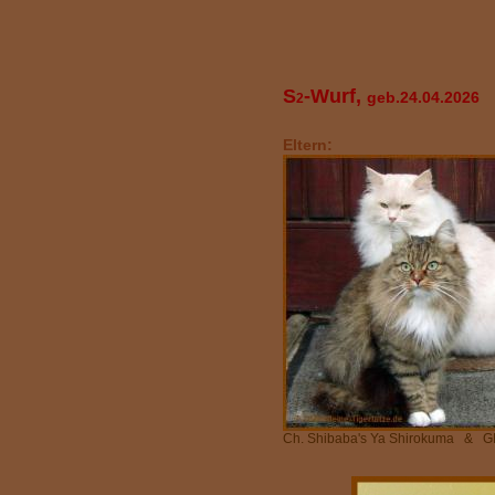
S
-Wurf,
geb.24.04.2026
2
Eltern:
Ch. Shibaba's Ya Shirokuma & GIC