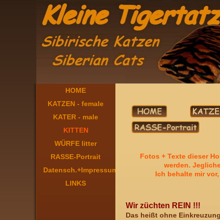
HOME
KATZEN - female
KATER - male
KITTEN
WÜRFE litter
F
otos + Texte dieser Ho
RASSE-Portrait
werden. Jegliche
Sibirische Katze
Datensch.+Impressum
Ich behalte mir vo
LINKS
Wir züchten REIN !!!
Das heißt ohne Einkreuzung