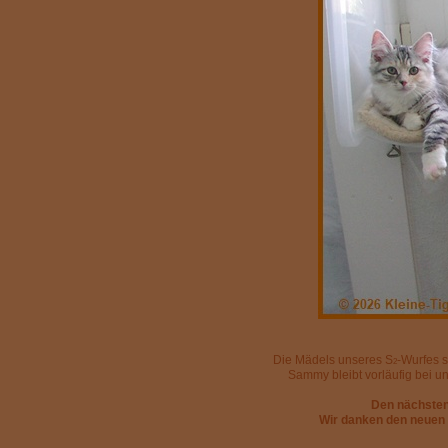
Die Mädels unseres S
-Wurfes s
2
Sammy bleibt vorläufig bei un
Den nächsten 
Wir danken den neuen F