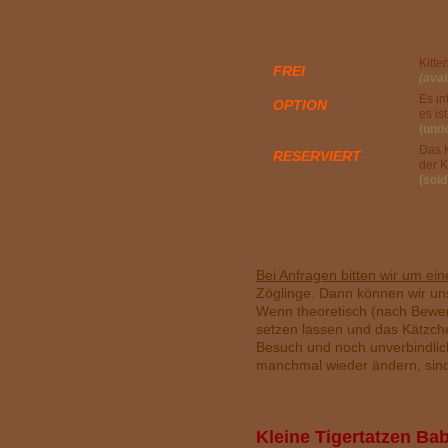
Kitte
FREI
(avai
Es i
OPTION
es is
(und
Das K
RESERVIERT
der K
(sold
B
ei Anfragen bitten wir um ein
Zöglinge. Dann können wir uns
Wenn theoretisch (nach Bewerb
setzen lassen und das Kätzche
Besuch und noch unverbindlic
manchmal wieder ändern, sind
K
leine
Tigertatzen Ba