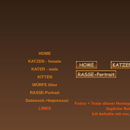
HOME
KATZEN - female
KATER - male
KITTEN
WÜRFE litter
RASSE-Portrait
Sibirische Katze
Datensch.+Impressum
F
otos + Texte dieser Homepa
LINKS
Jegliche Nut
Ich behalte mir vo