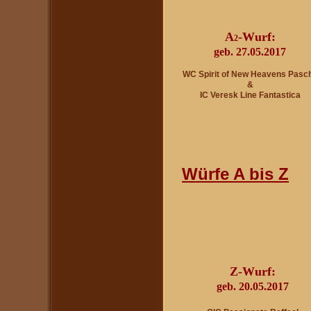
A
-Wurf:
2
geb. 27.05.2017
WC Spirit of New Heavens Pasc
&
IC Veresk Line Fantastica
W
ürfe A bis Z
Z-Wurf:
geb. 20.05.2017