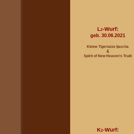
L
-Wurf:
2
geb. 30.06.2021
Kleine Tigertatze Ijascha
&
Spirit of New Heaven's Trudi
K
-Wurf:
2