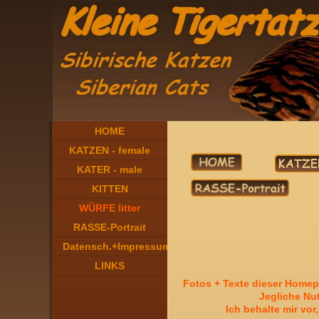
HOME
KATZEN - female
KATER - male
KITTEN
..
WÜRFE litter
RASSE-Portrait
Sibirische Katze
Datensch.+Impressum
LINKS
F
otos + Texte dieser Homepa
Jegliche Nut
Ich behalte mir vo